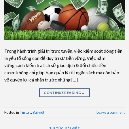
Trong hành trình giải trí trực tuyến, việc kiểm soát dòng tiền
là yếu tố sống còn để duy trì sự bền vững. Việc nắm
vững cách kiểm tra lịch sử giao dịch & đối chiếu tiền
cược không chỉ giúp bạn quản lý tốt ngân sách mà còn bảo
vệ quyền lợi cá nhân trước những […]
CONTINUE READING
→
Posted in
Tin tức
,
Bài viết
Leave a comment
TIN TỨC
,
BÀI VIẾT