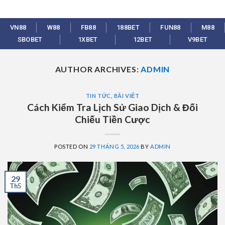
VN88
W88
FB88
188BET
FUN88
M88
SBOBET
1XBET
12BET
V9BET
AUTHOR ARCHIVES:
ADMIN
TIN TỨC
,
BÀI VIẾT
Cách Kiểm Tra Lịch Sử Giao Dịch & Đối
Chiếu Tiền Cược
POSTED ON
29 THÁNG 5, 2026
BY
ADMIN
29
Th5