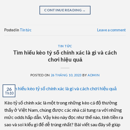
CONTINUE READING
→
Posted in
Tin tức
Leave a comment
TIN TỨC
Tìm hiểu kèo tỷ số chính xác là gì và cách
chơi hiệu quả
POSTED ON
26 THÁNG 10, 2023
BY
ADMIN
26
Th10
Kèo tỷ số chính xác là một trong những kèo cá độ thường
thấy ở Việt Nam, chúng được các nhà cái tung ra với những
mức odds hấp dẫn. Vậy kèo này đọc như thế nào, tính tiền ra
sao và soi kiểu gì để dễ trúng nhất? Bài viết sau đây sẽ giúp