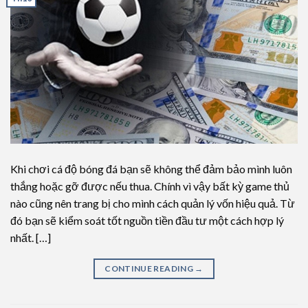
Khi chơi cá độ bóng đá bạn sẽ không thể đảm bảo mình luôn
thắng hoặc gỡ được nếu thua. Chính vì vậy bất kỳ game thủ
nào cũng nên trang bị cho mình cách quản lý vốn hiệu quả. Từ
đó bạn sẽ kiểm soát tốt nguồn tiền đầu tư một cách hợp lý
nhất. […]
CONTINUE READING
→