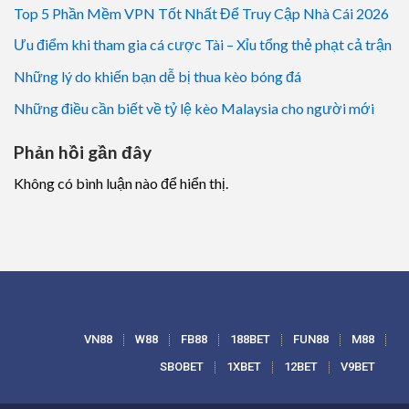
Top 5 Phần Mềm VPN Tốt Nhất Để Truy Cập Nhà Cái 2026
Ưu điểm khi tham gia cá cược Tài – Xỉu tổng thẻ phạt cả trận
Những lý do khiến bạn dễ bị thua kèo bóng đá
Những điều cần biết về tỷ lệ kèo Malaysia cho người mới
Phản hồi gần đây
Không có bình luận nào để hiển thị.
VN88
W88
FB88
188BET
FUN88
M88
SBOBET
1XBET
12BET
V9BET