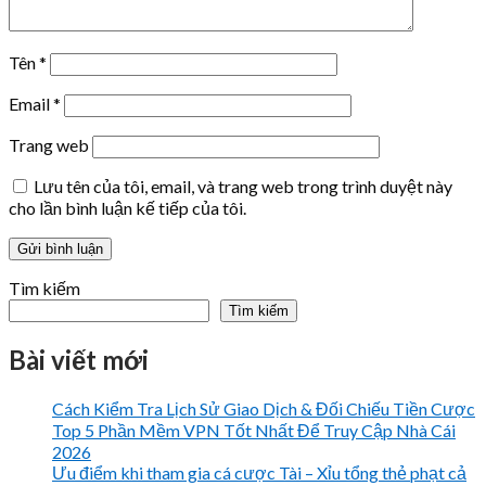
Tên
*
Email
*
Trang web
Lưu tên của tôi, email, và trang web trong trình duyệt này
cho lần bình luận kế tiếp của tôi.
Tìm kiếm
Tìm kiếm
Bài viết mới
Cách Kiểm Tra Lịch Sử Giao Dịch & Đối Chiếu Tiền Cược
Top 5 Phần Mềm VPN Tốt Nhất Để Truy Cập Nhà Cái
2026
Ưu điểm khi tham gia cá cược Tài – Xỉu tổng thẻ phạt cả