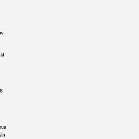
ay
ái
ng
hua
rận