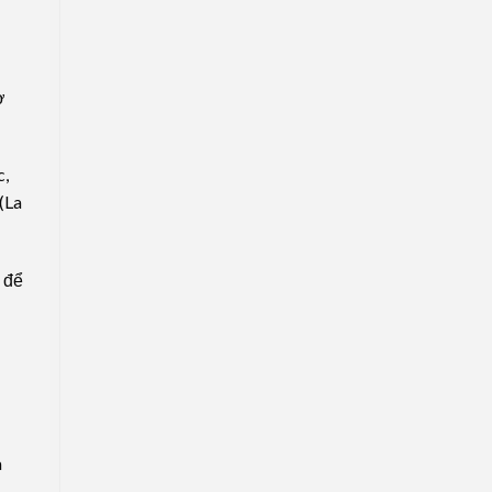
ờ
c,
(La
 để
a