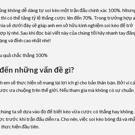
 cũng không dễ dàng tự soi kèo một trận đấu chính xác 100%. Nhưn
i thì có thể tăng tỷ lệ thắng cược lên đến 70%. Trong trường hợp 
hia sẻ dưới đây sẽ giúp anh em sở hữu kinh nghiệm soi kèo để trở
ý nhé. Sau khi đọc bài viết này của chúng tối hãy nhanh tay đăn
ạng và đỉnh cao nhất nhé!
 đến những vấn đề gì?
em sẽ thực hiện sẽ mang lại lợi ích gì cho bản thân bạn. Bởi vì cá
được ưa chuộng trên thế giới. Nếu tham gia mà không có sự chuẩn 
 chúng ta sẽ dựa vào đó để biết kèo vừa cược có thắng hay không.
c trước khi trận đấu diễn ra. Cho nên, việc soi kèo bóng đá và nh
 thực hiện đầu tiên.