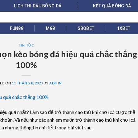
LỊCH THI ĐẤU BÓNG ĐÁ
KẾT QUẢ BÓNG ĐÁ
FUN88
M88
SBOBET
1XBET
TIN TỨC
họn kèo bóng đá hiệu quả chắc thắng
100%
TED ON
11 THÁNG 8, 2023
BY
ADMIN
iệu quả nhất? Làm sao để trở thành cao thủ khi chơi cá cược thể
 khoăn. Và nếu như các anh em muốn trở thành cao thủ khi chơi cá
 những thông tin chi tiết trong bài viết sau.