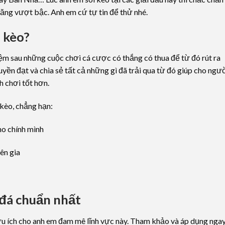
ăng vượt bậc. Anh em cứ tự tin để thử nhé.
i kèo?
iệm sau những cuộc chơi cá cược có thắng có thua để từ đó rút ra
yền đạt và chia sẻ tất cả những gì đã trải qua từ đó giúp cho ngư
 chơi tốt hơn.
 kèo, chẳng hạn:
ho chính mình
ên gia
 đá chuẩn nhất
ữu ích cho anh em đam mê lĩnh vực này. Tham khảo và áp dụng nga