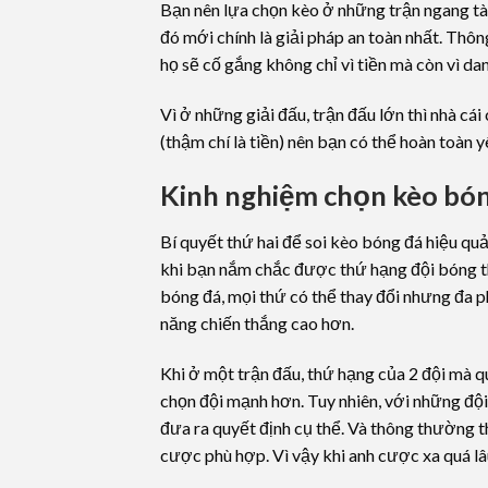
Bạn nên lựa chọn kèo ở những trận ngang tài
đó mới chính là giải pháp an toàn nhất. Thô
họ sẽ cố gắng không chỉ vì tiền mà còn vì da
Vì ở những giải đấu, trận đấu lớn thì nhà c
(thậm chí là tiền) nên bạn có thể hoàn toàn y
Kinh nghiệm chọn kèo bóng
Bí quyết thứ hai để soi kèo bóng đá hiệu quả
khi bạn nắm chắc được thứ hạng đội bóng t
bóng đá, mọi thứ có thể thay đổi nhưng đa p
năng chiến thắng cao hơn.
Khi ở một trận đấu, thứ hạng của 2 đội mà q
chọn đội mạnh hơn. Tuy nhiên, với những độ
đưa ra quyết định cụ thể. Và thông thường thì
cược phù hợp. Vì vậy khi anh cược xa quá lâu