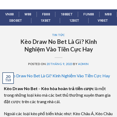
VN88
W88
FB88
188BET
FUN88
M88
SBOBET
1XBET
12BET
V9BET
TIN TỨC
Kèo Draw No Bet Là Gì? Kinh
Nghiệm Vào Tiền Cực Hay
POSTED ON
20 THÁNG 9, 2023
BY
ADMIN
20
Th9
Kèo Draw No Bet
–
Kèo hòa hoàn trả tiền cược
là một
trong những loại kèo mà các bet thủ thường xuyên tham gia
đặt cược trên các trang nhà cái.
Ngoài các loại kèo phổ biến khác như: Kèo Châu Á, Kèo Châu