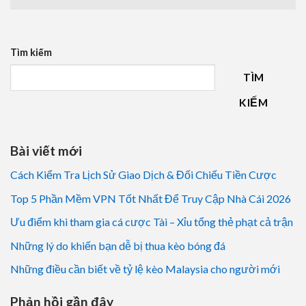
Tìm kiếm
TÌM
KIẾM
Bài viết mới
Cách Kiểm Tra Lịch Sử Giao Dịch & Đối Chiếu Tiền Cược
Top 5 Phần Mềm VPN Tốt Nhất Để Truy Cập Nhà Cái 2026
Ưu điểm khi tham gia cá cược Tài – Xỉu tổng thẻ phạt cả trận
Những lý do khiến bạn dễ bị thua kèo bóng đá
Những điều cần biết về tỷ lệ kèo Malaysia cho người mới
Phản hồi gần đây