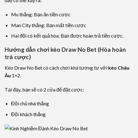
đây có thể xảy ra:
Mu thắng: Bạn ăn tiền cược
Man City thắng: Bạn mất tiền cược
Hai đội có kết quả hòa: Bạn được hoàn trả tiền cược.
Hướng dẫn chơi kèo Draw No Bet (Hòa hoàn
trả cược)
Kèo Draw No Bet có cách chơi khá tương tự với
kèo Châu
Âu
1×2.
Tại đây, bạn sẽ có 2 cửa để đặt cược:
Đội chủ nhà thắng
Đội khách thắng