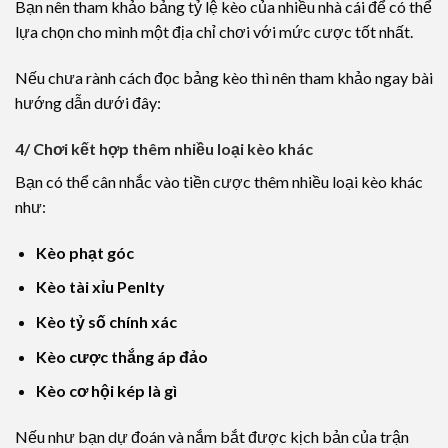
Bạn nên tham khảo bảng tỷ lệ kèo của nhiều nhà cái để có thể
lựa chọn cho mình một địa chỉ chơi với mức cược tốt nhất.
Nếu chưa rành cách đọc bảng kèo thì nên tham khảo ngay bài
hướng dẫn dưới đây:
4/ Chơi kết hợp thêm nhiều loại kèo khác
Bạn có thể cân nhắc vào tiền cược thêm nhiều loại kèo khác
như:
Kèo phạt góc
Kèo tài xỉu Penlty
Kèo tỷ số chính xác
Kèo cược thắng áp đảo
Kèo cơ hội kép là gì
Nếu như bạn dự đoán và nắm bắt được kịch bản của trận