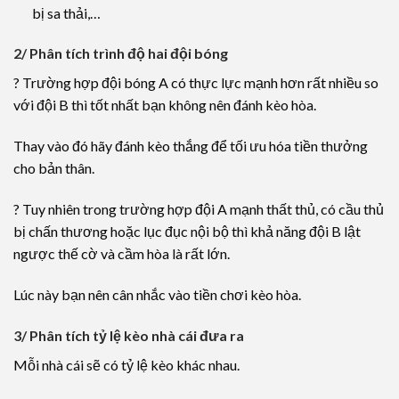
bị sa thải,…
2/ Phân tích trình độ hai đội bóng
? Trường hợp đội bóng A có thực lực mạnh hơn rất nhiều so
với đội B thì tốt nhất bạn không nên đánh kèo hòa.
Thay vào đó hãy đánh kèo thắng để tối ưu hóa tiền thưởng
cho bản thân.
? Tuy nhiên trong trường hợp đội A mạnh thất thủ, có cầu thủ
bị chấn thương hoặc lục đục nội bộ thì khả năng đội B lật
ngược thế cờ và cầm hòa là rất lớn.
Lúc này bạn nên cân nhắc vào tiền chơi kèo hòa.
3/ Phân tích tỷ lệ kèo nhà cái đưa ra
Mỗi nhà cái sẽ có tỷ lệ kèo khác nhau.