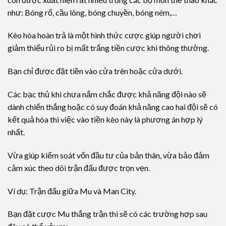
như: Bóng rổ, cầu lông, bóng chuyền, bóng ném,…
Kèo hòa hoàn trả là một hình thức cược giúp người chơi
giảm thiểu rủi ro bị mất trắng tiền cược khi thông thường.
Bạn chỉ được đặt tiền vào cửa trên hoặc cửa dưới.
Các bạc thủ khi chưa nắm chắc được khả năng đội nào sẽ
dành chiến thắng hoặc có suy đoán khả năng cao hai đội sẽ có
kết quả hòa thì việc vào tiền kèo này là phương án hợp lý
nhất.
Vừa giúp kiểm soát vốn đầu tư của bản thân, vừa bảo đảm
cảm xúc theo dõi trận đấu được trọn vẹn.
Ví dụ: Trận đấu giữa Mu và Man City.
Bạn đặt cược Mu thắng trận thì sẽ có các trường hợp sau