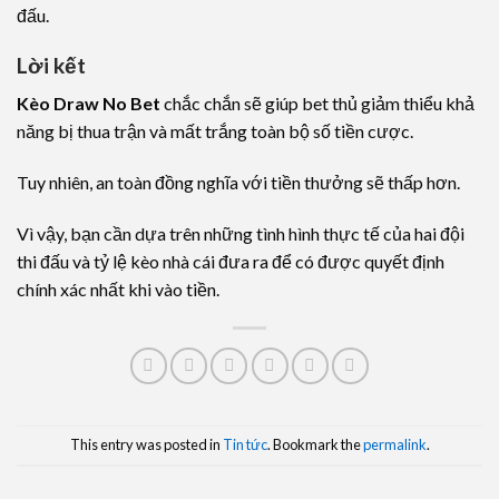
đấu.
Lời kết
Kèo Draw No Bet
chắc chắn sẽ giúp bet thủ giảm thiểu khả
năng bị thua trận và mất trắng toàn bộ số tiền cược.
Tuy nhiên, an toàn đồng nghĩa với tiền thưởng sẽ thấp hơn.
Vì vậy, bạn cần dựa trên những tình hình thực tế của hai đội
thi đấu và tỷ lệ kèo nhà cái đưa ra để có được quyết định
chính xác nhất khi vào tiền.
This entry was posted in
Tin tức
. Bookmark the
permalink
.