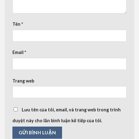
Tên
*
Email
*
Trang web
Lưu tên của tôi, email, và trang web trong trình
duyệt này cho lần bình luận kế tiếp của tôi.