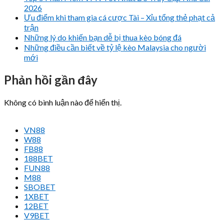
2026
Ưu điểm khi tham gia cá cược Tài – Xỉu tổng thẻ phạt cả
trận
Những lý do khiến bạn dễ bị thua kèo bóng đá
Những điều cần biết về tỷ lệ kèo Malaysia cho người
mới
Phản hồi gần đây
Không có bình luận nào để hiển thị.
VN88
W88
FB88
188BET
FUN88
M88
SBOBET
1XBET
12BET
V9BET