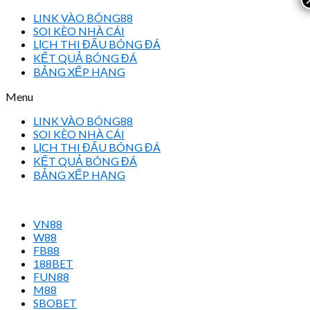
LINK VÀO BÓNG88
SOI KÈO NHÀ CÁI
LỊCH THI ĐẤU BÓNG ĐÁ
KẾT QUẢ BÓNG ĐÁ
BẢNG XẾP HẠNG
Menu
LINK VÀO BÓNG88
SOI KÈO NHÀ CÁI
LỊCH THI ĐẤU BÓNG ĐÁ
KẾT QUẢ BÓNG ĐÁ
BẢNG XẾP HẠNG
VN88
W88
FB88
188BET
FUN88
M88
SBOBET