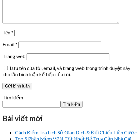
Tên
*
Email
*
Trang web
Lưu tên của tôi, email, và trang web trong trình duyệt này
cho lần bình luận kế tiếp của tôi.
Tìm kiếm
Tìm kiếm
Bài viết mới
Cách Kiểm Tra Lịch Sử Giao Dịch & Đối Chiếu Tiền Cược
Top 5 Phần Mềm VPN Tốt Nhất Để Truy Cập Nhà Cái